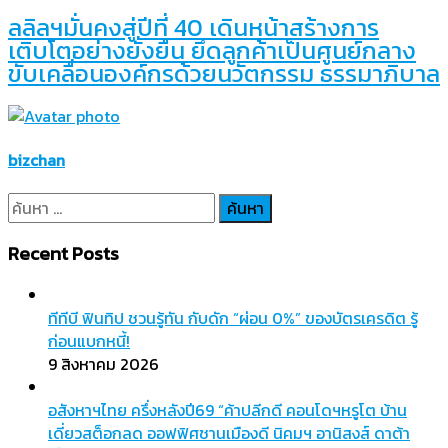
ลลิลฯมั่นคงสู่ปีที่ 40 เดินหน้าสร้างการ
เติบโตอย่างยั่งยืน ยึดลูกค้าเป็นศูนย์กลาง
ขับเคลื่อนองค์กรด้วยนวัตกรรม ธรรมาภิบาล
bizchan
ค้นหา
สำหรับ:
Recent Posts
ทีทีบี ฟินทิป ชวนรู้ทัน กับดัก “ผ่อน 0%” ของบัตรเครดิต รู้
ก่อนแบกหนี้!
9 สิงหาคม 2026
อสังหาฯไทย ครึ่งหลังปี69 “ค้าปลีกดี คอนโดฯหรูโต บ้าน
เดี่ยวสต็อกลด ออฟฟิศชานเมืองดี นิคมฯ อานิสงส์ ดาต้า