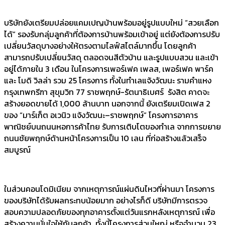
บริษัทยังเตรียมปล่อยแคมเปญบ้านพร้อมอยู่รูปแบบใหม่ “สวยเลือก
ได้” รองรับกลุ่มลูกค้าที่ต้องการบ้านพร้อมเข้าอยู่ แต่ยังต้องการปรับ
เปลี่ยนวัสดุบางอย่างให้ตรงตามไลฟ์สไตล์มากขึ้น โดยลูกค้า
สามารถปรับเปลี่ยนวัสดุ ตลอดจนสีตัวบ้าน และรูปแบบสวน และเข้า
อยู่ได้ภายใน 3 เดือน ในโครงการเพอร์เฟค เพลส, เพอร์เฟค พาร์ค
และ โมดิ วิลล่า รวม 25 โครงการ ทั้งในทำเลแจ้งวัฒนะ รามคำแหง
กรุงเทพกรีฑา สุขุมวิท 77 ราชพฤกษ์-รัตนาธิเบศร์ รังสิต คาดจะ
สร้างยอดขายได้ 1,000 ล้านบาท นอกจากนี้ ยังเตรียมเปิดเฟส 2
ของ “มาร์เก็ต อเวนิว แจ้งวัฒนะ–ราชพฤกษ์” โครงการอาคาร
พาณิชย์บนถนนหอการค้าไทย รับการเติบโตของทำเล จากการขยาย
ถนนชัยพฤกษ์ด้านหน้าโครงการเป็น 10 เลน ที่ก่อสร้างแล้วเสร็จ
สมบูรณ์
ในส่วนคอนโดมิเนียม จากเหตุการณ์แผ่นดินไหวที่ผ่านมา โครงการ
ของบริษัทได้รับผลกระทบน้อยมาก อย่างไรก็ดี บริษัทมีการตรวจ
สอบความปลอดภัยของทุกอาคารตั้งแต่วันแรกหลังเหตุการณ์ เพื่อ
สร้างความมั่นใจให้กับลูกค้า ทั้งนี้โครงการส่วนใหญ่ หรือจำนวน 23