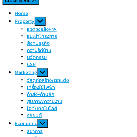
Close Menu
Home
Show
Property
sub
แวดวงอสังหาฯ
menu
แนะนำโครงการ
สังคมธุรกิจ
ความรู้คู่บ้าน
นวัตกรรม
CSR
Show
Marketing
sub
วัสดุก่อสร้าง/ตกแต่ง
menu
เครื่องใช้ไฟฟ้า
ค้าส่ง-ค้าปลีก
สุขภาพ/ความงาม
ไอที/เทคโนโลยี
รถยนต์
Show
Economic
sub
ธนาคาร