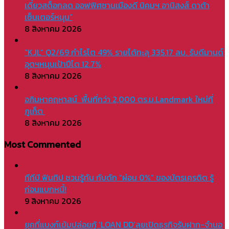
เดี่ยวสต็อกลด ออฟฟิศชานเมืองดี นิคมฯ อานิสงส์ ดาต้า
เซ็นเตอร์หนุน”
8 สิงหาคม 2026
“KJL” Q2/69 กำไรโต 49% รายได้ทะลุ 335.17 ลบ. รับดีมานด์
อุตฯหนุนเป้าปีโต 12.7%
8 สิงหาคม 2026
อภิมหาคฤหาสน์ พื้นที่กว่า 2,000 ตร.ม.Landmark ใหม่ที่
ภูเก็ต
8 สิงหาคม 2026
Most Commented
ทีทีบี ฟินทิป ชวนรู้ทัน กับดัก “ผ่อน 0%” ของบัตรเครดิต รู้
ก่อนแบกหนี้!
9 สิงหาคม 2026
ยุคที่แบงก์เข้มปล่อยกู้ ‘LOAN DD’ลุยเปิดธุรกิจรับฝาก-จำนอ