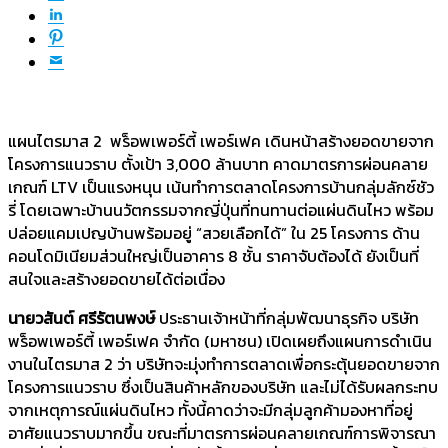
แผนไตรมาส 2 พร็อพเพอร์ตี้ เพอร์เฟค เดินหน้าสร้างยอดขายจาก
โครงการแนวราบ ตั้งเป้า 3,000 ล้านบาท คาดมาตรการผ่อนคลาย
เกณฑ์ LTV เป็นแรงหนุน เน้นทำการตลาดโครงการบ้านกลุ่มลักซ์ชัว
รี่ โดยเฉพาะบ้านนวัตกรรมจากญี่ปุ่นที่ทนทานต่อแผ่นดินไหว พร้อม
ปล่อยแคมเปญบ้านพร้อมอยู่ “สวยเลือกได้” ใน 25 โครงการ ด้าน
คอนโดมิเนียมส่วนใหญ่เป็นอาคาร 8 ชั้น ราคาจับต้องได้ ยังเป็นที่
สนใจและสร้างยอดขายได้ต่อเนื่อง
นายวสันต์ ศรีรัตนพงษ์
ประธานเจ้าหน้าที่กลุ่มพัฒนาธุรกิจ บริษัท
พร็อพเพอร์ตี้ เพอร์เฟค จำกัด (มหาชน) เปิดเผยถึงแผนการดำเนิน
งานในไตรมาส 2 ว่า บริษัทจะมุ่งทำการตลาดเพื่อกระตุ้นยอดขายจาก
โครงการแนวราบ ซึ่งเป็นสินค้าหลักของบริษัท และไม่ได้รับผลกระทบ
จากเหตุการณ์แผ่นดินไหว ทั้งนี้คาดว่าจะมีกลุ่มลูกค้ามองหาที่อยู่
อาศัยแนวราบมากขึ้น ขณะที่มาตรการผ่อนคลายเกณฑ์การพิจารณา