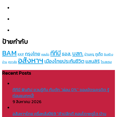
ป้ายกำกับ
BAM
ทีทีบี
บสก.
กรุงไทย
ธอส.
ภูเก็ต
บ้านหรู
KKP
คอนโด
รับสร้าง
อสังหาฯ
เมืองไทยประกันชีวิต
แสนสิริ
โรงแรม
บ้าน
ศุภาลัย
Recent Posts
ทีทีบี ฟินทิป ชวนรู้ทัน กับดัก “ผ่อน 0%” ของบัตรเครดิต รู้
ก่อนแบกหนี้!
9 สิงหาคม 2026
อสังหาฯไทย ครึ่งหลังปี69 “ค้าปลีกดี คอนโดฯหรูโต บ้าน