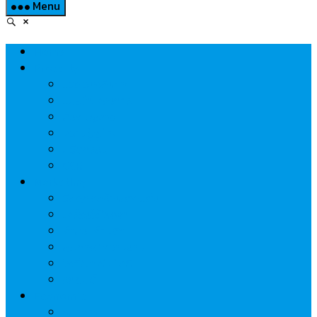
Menu
Home
Property
แวดวงอสังหาฯ
แนะนำโครงการ
สังคมธุรกิจ
ความรู้คู่บ้าน
นวัตกรรม
CSR
Marketing
วัสดุก่อสร้าง/ตกแต่ง
เครื่องใช้ไฟฟ้า
ค้าส่ง-ค้าปลีก
สุขภาพ/ความงาม
ไอที/เทคโนโลยี
รถยนต์
Economic
ธนาคาร