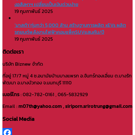
งอสังหาฯ เปลี่ยนเป็นเงินด่วนง่าย
19 กุมภาพันธ์ 2025
‘มาสด้า’ทุ่มกว่า 5,000 ล้าน สร้างฐานการผลิต xEVs ผลิต
รถยนต์พลังงานไฟฟ้าคอมแพ็คSUVแสนคัน/ปี
19 กุมภาพันธ์ 2025
ติดต่อเรา
บริษัท Biznew จำกัด
ที่อยู่ 17/7 หมู่ 4 ซ.อนามัยบ้านบางแพรก อ.จันทร์ทองเอี่ยม ต.บางรัก
พัฒนา อ.บางบัวทอง จ.นนทบุรี 11110
เบอร์โทร
: 082-782-0161 , 065-5832929
Email :
m07th@yahoo.com , siriporn.srirotrung@gmail.com
Social Media