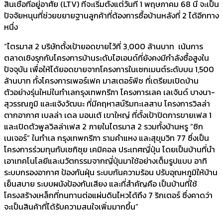
สินเชื่อที่อยู่อาศัย (LTV) ที่จะเริ่มตั้งแต่วันที่ 1 พฤษภาคม 68 นี้ จะเป็น
ปัจจัยหนุนที่ช่วยขยายฐานลูกค้าที่ต้องการซื้อบ้านหลังที่ 2 ได้อีกทาง
หนึ่ง
“ไตรมาส 2 บริษัทตั้งเป้ายอดขายไว้ที่ 3,000 ล้านบาท เน้นการ
ตลาดเชิงรุกกับโครงการบ้านระดับไฮเอนด์ที่ยังคงมีกำลังซื้อสูงใน
ปัจจุบัน เพื่อให้ได้ยอดขายจากโครงการในเซกเมนต์ระดับบน 1,500
ล้านบาท ทั้งโครงการเพอร์เฟค มาสเตอร์พีซ ที่เตรียมเปิดบ้าน
ตัวอย่างรุ่นใหม่ในทำเลกรุงเทพกรีฑา โครงการเลค เลเจ้นด์ บางนา-
สุวรรณภูมิ และแจ้งวัฒนะ ที่มีคฤหาสน์ริมทะเลสาบ โครงการวิลล่า
ตากอากาศ เบลล่า เดล มอนเต้ เขาใหญ่ ที่ตั้งเป้าปิดการขายเฟส 1
และเปิดตัวพูลวิลล่าเฟส 2 ภายในไตรมาส 2 รวมทั้งบ้านหรู “ซิก
เนเจอร์” ในทำเล กรุงเทพกรีฑา รามคำแหง และสุขุมวิท 77 ซึ่งเป็น
โครงการร่วมทุนกับเซกิซุย เคมิคอล ประเทศญี่ปุ่น โดยเป็นบ้านที่นำ
เอาเทคโนโลยีและนวัตกรรมจากญี่ปุ่นมาใช้อย่างเต็มรูปแบบ อาทิ
ระบบกรองอากาศ ป้องกันฝุ่น ระบบกันความร้อน ปรับอุณหภูมิให้บ้าน
เย็นสบาย ระบบผนังป้องกันเสียง และที่สำคัญคือ เป็นบ้านที่ใช้
โครงสร้างเหล็กที่ทนทานต่อแผ่นดินไหวได้ถึง 7 ริกเตอร์ ซึ่งคาดว่า
จะเป็นสินค้าที่ได้รับความสนใจเพิ่มมากขึ้น”