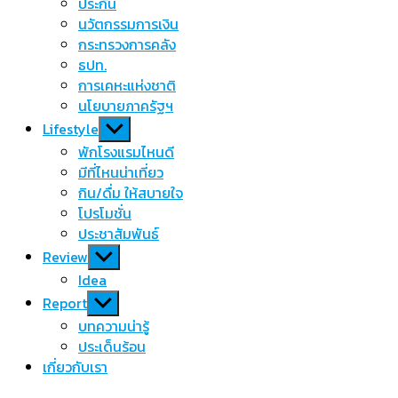
menu
ประกัน
นวัตกรรมการเงิน
กระทรวงการคลัง
ธปท.
การเคหะแห่งชาติ
นโยบายภาครัฐฯ
Show
Lifestyle
sub
พักโรงแรมไหนดี
menu
มีที่ไหนน่าเที่ยว
กิน/ดื่ม ให้สบายใจ
โปรโมชั่น
ประชาสัมพันธ์
Show
Review
sub
Idea
menu
Show
Report
sub
บทความน่ารู้
menu
ประเด็นร้อน
เกี่ยวกับเรา