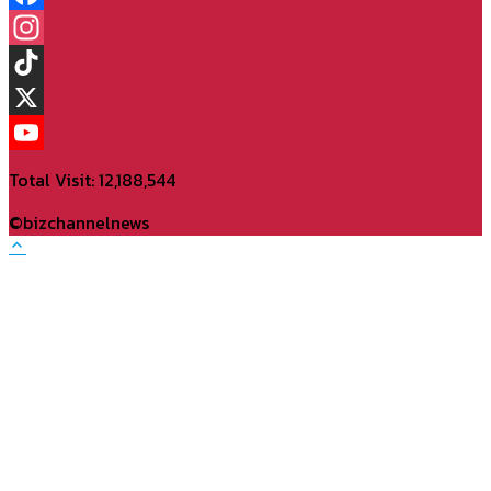
Facebook
Instagram
TikTok
X
YouTube
Total Visit: 12,188,544
Channel
©bizchannelnews