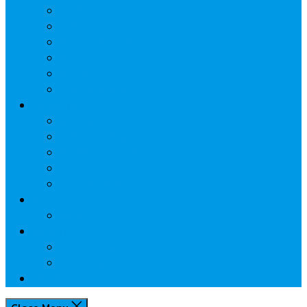
ประกัน
นวัตกรรมการเงิน
กระทรวงการคลัง
ธปท.
การเคหะแห่งชาติ
นโยบายภาครัฐฯ
Lifestyle
พักโรงแรมไหนดี
มีที่ไหนน่าเที่ยว
กิน/ดื่ม ให้สบายใจ
โปรโมชั่น
ประชาสัมพันธ์
Review
Idea
Report
บทความน่ารู้
ประเด็นร้อน
เกี่ยวกับเรา