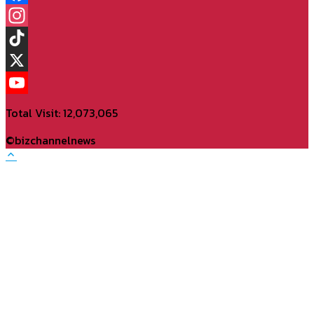
Facebook
Instagram
TikTok
X
YouTube
Total Visit: 12,073,065
Channel
©bizchannelnews