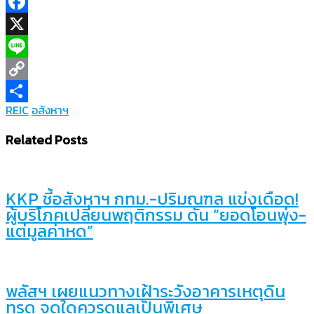
Facebook
X
Line
Copy
REIC
อสังหาฯ
Link
Share
Related Posts
KKP ชี้อสังหาฯ กทม.-ปริมณฑล แข่งเดือด!
ผู้บริโภคเปลี่ยนพฤติกรรม ดัน “ยอดโอนพุ่ง-
แต่มูลค่าหด”
พลัสฯ เผยแนวทางเฝ้าระวังอาคารเหตุดิน
ทรุด จุดใดควรดูแลเป็นพิเศษ