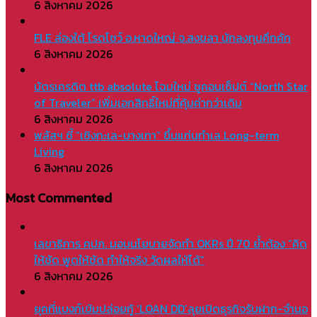
6 สิงหาคม 2026
FLE ล่องใต้ โรดโชว์ อ.หาดใหญ่ จ.สงขลา นักลงทุนคึกคัก
6 สิงหาคม 2026
บัตรเครดิต ttb absolute โฉมใหม่ ชูคอนเซ็ปต์ “North Star
of Traveler” เพิ่มเอกสิทธิ์ใหม่ที่คุ้มค่ากว่าเดิม
6 สิงหาคม 2026
พลัสฯ ชี้ “เชิงทะเล-บางเทา” ขึ้นแท่นทำเล Long-term
Living
6 สิงหาคม 2026
Most Commented
เลขาธิการ คปภ. มอบนโยบายจัดทำ OKRs ปี 70 ย้ำต้อง “คิด
ให้ชัด พูดให้ชัด ทำให้จริง วัดผลให้ได้”
6 สิงหาคม 2026
ยุคที่แบงก์เข้มปล่อยกู้ ‘LOAN DD’ลุยเปิดธุรกิจรับฝาก-จำนอ