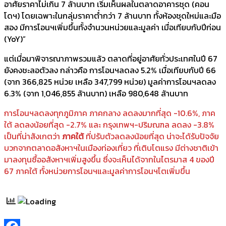
อาศัยราคาไม่เกิน 7 ล้านบาท เริ่มเห็นผลในตลาดอาคารชุด (คอน
โดฯ) โดยเฉพาะในกลุ่มราคาต่ำกว่า 7 ล้านบาท ทั้งห้องชุดใหม่และมือ
สอง มีการโอนฯเพิ่มขึ้นทั้งจำนวนหน่วยและมูลค่า เมื่อเทียบกับปีก่อน
(YoY)”
แต่เมื่อมาพิจารณาภาพรวมแล้ว ตลาดที่อยู่อาศัยทั่วประเทศในปี 67
ยังคงชะลอตัวลง กล่าวคือ การโอนฯลดลง 5.2% เมื่อเทียบกับปี 66
(จาก 366,825 หน่วย เหลือ 347,799 หน่วย) มูลค่าการโอนฯลดลง
6.3% (จาก 1,046,855 ล้านบาท) เหลือ 980,648 ล้านบาท
การโอนฯลดลงทุกภูมิภาค ภาคกลาง ลดลงมากที่สุด -10.6%, ภาค
ใต้ ลดลงน้อยที่สุด -2.7% และ กรุงเทพฯ-ปริมณฑล ลดลง -3.8%
เป็นที่น่าสังเกตว่า
ภาคใต้
ที่ปรับตัวลดลงน้อยที่สุด น่าจะได้รับปัจจัย
บวกจากตลาดอสังหาฯในเมืองท่องเที่ยว ที่เติบโตแรง มีต่างชาติเข้า
มาลงทุนซื้ออสังหาฯเพิ่มสูงขึ้น ซึ่งจะเห็นได้จากในไตรมาส 4 ของปี
67 ภาคใต้ ทั้งหน่วยการโอนฯและมูลค่าการโอนฯโตเพิ่มขึ้น