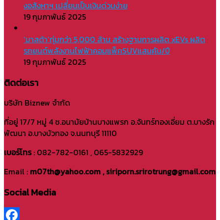
งอสังหาฯ เปลี่ยนเป็นเงินด่วนง่าย
19 กุมภาพันธ์ 2025
‘มาสด้า’ทุ่มกว่า 5,000 ล้าน สร้างฐานการผลิต xEVs ผลิต
รถยนต์พลังงานไฟฟ้าคอมแพ็คSUVแสนคัน/ปี
19 กุมภาพันธ์ 2025
ติดต่อเรา
บริษัท Biznew จำกัด
ที่อยู่ 17/7 หมู่ 4 ซ.อนามัยบ้านบางแพรก อ.จันทร์ทองเอี่ยม ต.บางรัก
พัฒนา อ.บางบัวทอง จ.นนทบุรี 11110
เบอร์โทร
: 082-782-0161 , 065-5832929
Email :
m07th@yahoo.com , siriporn.srirotrung@gmail.com
Social Media