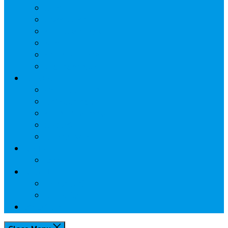
ประกัน
นวัตกรรมการเงิน
กระทรวงการคลัง
ธปท.
การเคหะแห่งชาติ
นโยบายภาครัฐฯ
Lifestyle
พักโรงแรมไหนดี
มีที่ไหนน่าเที่ยว
กิน/ดื่ม ให้สบายใจ
โปรโมชั่น
ประชาสัมพันธ์
Review
Idea
Report
บทความน่ารู้
ประเด็นร้อน
เกี่ยวกับเรา