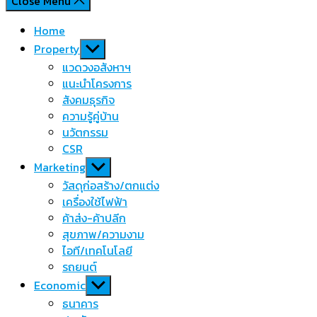
Close Menu
Home
Show
Property
sub
แวดวงอสังหาฯ
menu
แนะนำโครงการ
สังคมธุรกิจ
ความรู้คู่บ้าน
นวัตกรรม
CSR
Show
Marketing
sub
วัสดุก่อสร้าง/ตกแต่ง
menu
เครื่องใช้ไฟฟ้า
ค้าส่ง-ค้าปลีก
สุขภาพ/ความงาม
ไอที/เทคโนโลยี
รถยนต์
Show
Economic
sub
ธนาคาร