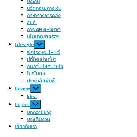
menu
ประกัน
นวัตกรรมการเงิน
กระทรวงการคลัง
ธปท.
การเคหะแห่งชาติ
นโยบายภาครัฐฯ
Show
Lifestyle
sub
พักโรงแรมไหนดี
menu
มีที่ไหนน่าเที่ยว
กิน/ดื่ม ให้สบายใจ
โปรโมชั่น
ประชาสัมพันธ์
Show
Review
sub
Idea
menu
Show
Report
sub
บทความน่ารู้
menu
ประเด็นร้อน
เกี่ยวกับเรา