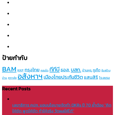
ป้ายกำกับ
BAM
ทีทีบี
บสก.
กรุงไทย
ธอส.
ภูเก็ต
บ้านหรู
KKP
คอนโด
รับสร้าง
อสังหาฯ
เมืองไทยประกันชีวิต
แสนสิริ
โรงแรม
บ้าน
ศุภาลัย
Recent Posts
เลขาธิการ คปภ. มอบนโยบายจัดทำ OKRs ปี 70 ย้ำต้อง “คิด
ให้ชัด พูดให้ชัด ทำให้จริง วัดผลให้ได้”