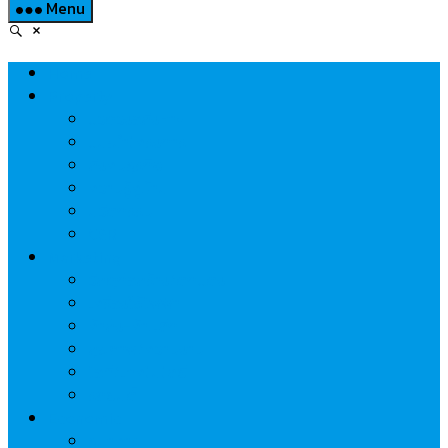
Menu
Home
Property
แวดวงอสังหาฯ
แนะนำโครงการ
สังคมธุรกิจ
ความรู้คู่บ้าน
นวัตกรรม
CSR
Marketing
วัสดุก่อสร้าง/ตกแต่ง
เครื่องใช้ไฟฟ้า
ค้าส่ง-ค้าปลีก
สุขภาพ/ความงาม
ไอที/เทคโนโลยี
รถยนต์
Economic
ธนาคาร