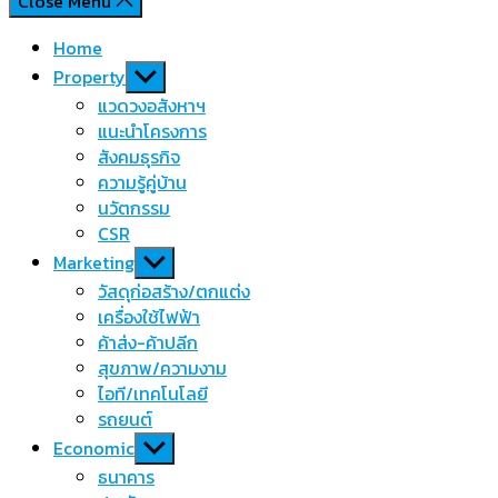
Close Menu
Home
Show
Property
sub
แวดวงอสังหาฯ
menu
แนะนำโครงการ
สังคมธุรกิจ
ความรู้คู่บ้าน
นวัตกรรม
CSR
Show
Marketing
sub
วัสดุก่อสร้าง/ตกแต่ง
menu
เครื่องใช้ไฟฟ้า
ค้าส่ง-ค้าปลีก
สุขภาพ/ความงาม
ไอที/เทคโนโลยี
รถยนต์
Show
Economic
sub
ธนาคาร