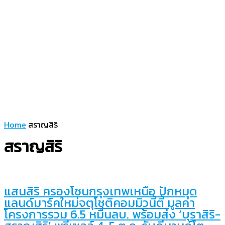
Home
สราญสิริ
สราญสิริ
แสนสิริ ครองโซนกรุงเทพเหนือ ปักหมุด
แลนด์มาร์คใหม่จตุโชติคอมมิวนี้ตี้ มูลค่า
โครงการรวม 6.5 หมื่นลบ. พร้อมส่ง ‘บุราสิริ-