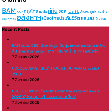
BAM
ทีทีบี
บสก.
กรุงไทย
ธอส.
ภูเก็ต
บ้านหรู
KKP
คอนโด
รับสร้าง
อสังหาฯ
เมืองไทยประกันชีวิต
แสนสิริ
โรงแรม
บ้าน
ศุภาลัย
Recent Posts
BAM จับมือ CBS เปิดหลักสูต ปั้นผู้นำแห่งการเปลี่ยน แปลง
ดัน Transformation จาก “วิสัยทัศน์” สู่ “การลงมือทำ”
7 สิงหาคม 2026
COCOCO คว้าคะแนนเต็ม 100 ประเมิน AGM Checklist
2569
7 สิงหาคม 2026
COCOCO คว้ารางวัล Prime Minister’s Export Award
2026“ผู้ประกอบธุรกิจส่งออกยอดเยี่ยม”
7 สิงหาคม 2026