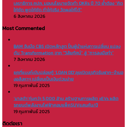
เลขาธิการ คปภ. มอบนโยบายจัดทำ OKRs ปี 70 ย้ำต้อง “คิด
ให้ชัด พูดให้ชัด ทำให้จริง วัดผลให้ได้”
6 สิงหาคม 2026
Most Commented
BAM จับมือ CBS เปิดหลักสูต ปั้นผู้นำแห่งการเปลี่ยน แปลง
ดัน Transformation จาก “วิสัยทัศน์” สู่ “การลงมือทำ”
7 สิงหาคม 2026
ยุคที่แบงก์เข้มปล่อยกู้ ‘LOAN DD’ลุยเปิดธุรกิจรับฝาก-จำนอ
งอสังหาฯ เปลี่ยนเป็นเงินด่วนง่าย
19 กุมภาพันธ์ 2025
‘มาสด้า’ทุ่มกว่า 5,000 ล้าน สร้างฐานการผลิต xEVs ผลิต
รถยนต์พลังงานไฟฟ้าคอมแพ็คSUVแสนคัน/ปี
19 กุมภาพันธ์ 2025
ติดต่อเรา