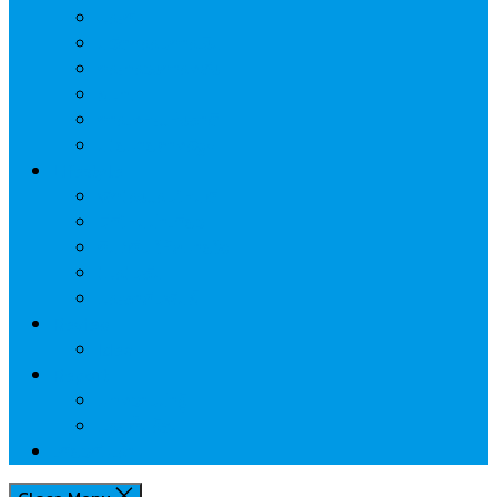
ประกัน
นวัตกรรมการเงิน
กระทรวงการคลัง
ธปท.
การเคหะแห่งชาติ
นโยบายภาครัฐฯ
Lifestyle
พักโรงแรมไหนดี
มีที่ไหนน่าเที่ยว
กิน/ดื่ม ให้สบายใจ
โปรโมชั่น
ประชาสัมพันธ์
Review
Idea
Report
บทความน่ารู้
ประเด็นร้อน
เกี่ยวกับเรา