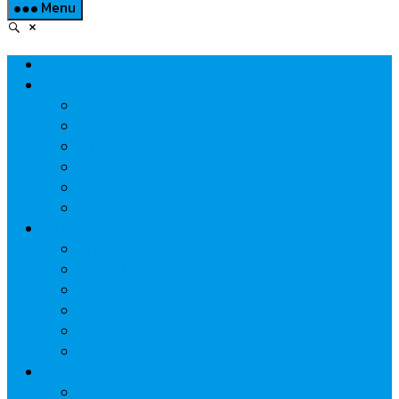
Menu
Home
Property
แวดวงอสังหาฯ
แนะนำโครงการ
สังคมธุรกิจ
ความรู้คู่บ้าน
นวัตกรรม
CSR
Marketing
วัสดุก่อสร้าง/ตกแต่ง
เครื่องใช้ไฟฟ้า
ค้าส่ง-ค้าปลีก
สุขภาพ/ความงาม
ไอที/เทคโนโลยี
รถยนต์
Economic
ธนาคาร