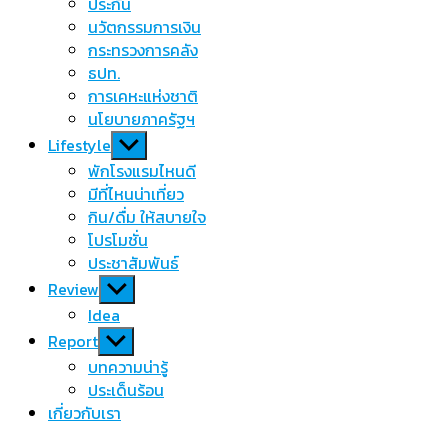
menu
ประกัน
นวัตกรรมการเงิน
กระทรวงการคลัง
ธปท.
การเคหะแห่งชาติ
นโยบายภาครัฐฯ
Show
Lifestyle
sub
พักโรงแรมไหนดี
menu
มีที่ไหนน่าเที่ยว
กิน/ดื่ม ให้สบายใจ
โปรโมชั่น
ประชาสัมพันธ์
Show
Review
sub
Idea
menu
Show
Report
sub
บทความน่ารู้
menu
ประเด็นร้อน
เกี่ยวกับเรา