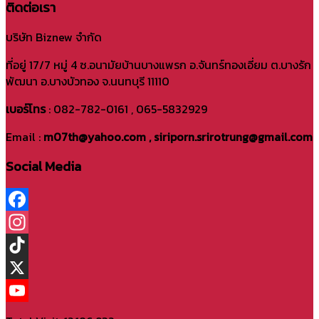
ติดต่อเรา
บริษัท Biznew จำกัด
ที่อยู่ 17/7 หมู่ 4 ซ.อนามัยบ้านบางแพรก อ.จันทร์ทองเอี่ยม ต.บางรัก
พัฒนา อ.บางบัวทอง จ.นนทบุรี 11110
เบอร์โทร
: 082-782-0161 , 065-5832929
Email :
m07th@yahoo.com , siriporn.srirotrung@gmail.com
Social Media
Facebook
Instagram
TikTok
X
YouTube