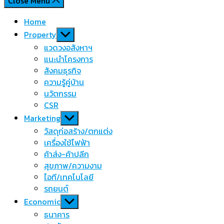
Close Menu
Home
Show
Property
sub
แวดวงอสังหาฯ
menu
แนะนำโครงการ
สังคมธุรกิจ
ความรู้คู่บ้าน
นวัตกรรม
CSR
Show
Marketing
sub
วัสดุก่อสร้าง/ตกแต่ง
menu
เครื่องใช้ไฟฟ้า
ค้าส่ง-ค้าปลีก
สุขภาพ/ความงาม
ไอที/เทคโนโลยี
รถยนต์
Show
Economic
sub
ธนาคาร