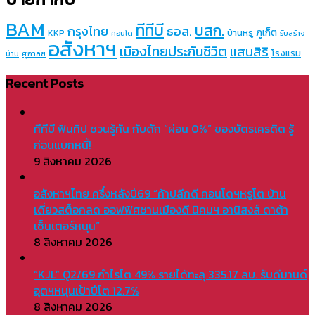
BAM
ทีทีบี
บสก.
กรุงไทย
ธอส.
ภูเก็ต
บ้านหรู
KKP
คอนโด
รับสร้าง
อสังหาฯ
เมืองไทยประกันชีวิต
แสนสิริ
โรงแรม
บ้าน
ศุภาลัย
Recent Posts
ทีทีบี ฟินทิป ชวนรู้ทัน กับดัก “ผ่อน 0%” ของบัตรเครดิต รู้
ก่อนแบกหนี้!
9 สิงหาคม 2026
อสังหาฯไทย ครึ่งหลังปี69 “ค้าปลีกดี คอนโดฯหรูโต บ้าน
เดี่ยวสต็อกลด ออฟฟิศชานเมืองดี นิคมฯ อานิสงส์ ดาต้า
เซ็นเตอร์หนุน”
8 สิงหาคม 2026
“KJL” Q2/69 กำไรโต 49% รายได้ทะลุ 335.17 ลบ. รับดีมานด์
อุตฯหนุนเป้าปีโต 12.7%
8 สิงหาคม 2026