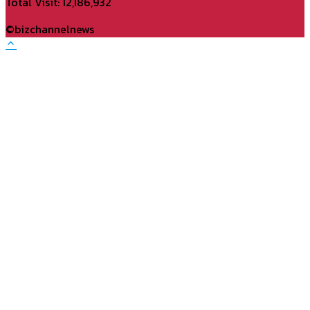
Total Visit: 12,186,932
Channel
©bizchannelnews