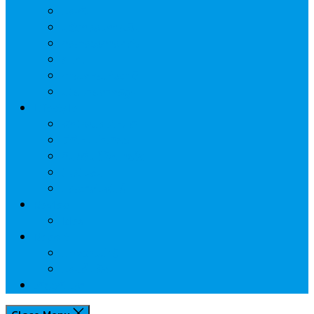
ประกัน
นวัตกรรมการเงิน
กระทรวงการคลัง
ธปท.
การเคหะแห่งชาติ
นโยบายภาครัฐฯ
Lifestyle
พักโรงแรมไหนดี
มีที่ไหนน่าเที่ยว
กิน/ดื่ม ให้สบายใจ
โปรโมชั่น
ประชาสัมพันธ์
Review
Idea
Report
บทความน่ารู้
ประเด็นร้อน
เกี่ยวกับเรา