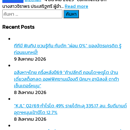
นางสาวจิราพร ประเสริฐศรี ผู้อำ…
Read more
ค้นหา
สำหรับ:
Recent Posts
ทีทีบี ฟินทิป ชวนรู้ทัน กับดัก “ผ่อน 0%” ของบัตรเครดิต รู้
ก่อนแบกหนี้!
9 สิงหาคม 2026
อสังหาฯไทย ครึ่งหลังปี69 “ค้าปลีกดี คอนโดฯหรูโต บ้าน
เดี่ยวสต็อกลด ออฟฟิศชานเมืองดี นิคมฯ อานิสงส์ ดาต้า
เซ็นเตอร์หนุน”
8 สิงหาคม 2026
“KJL” Q2/69 กำไรโต 49% รายได้ทะลุ 335.17 ลบ. รับดีมานด์
อุตฯหนุนเป้าปีโต 12.7%
8 สิงหาคม 2026