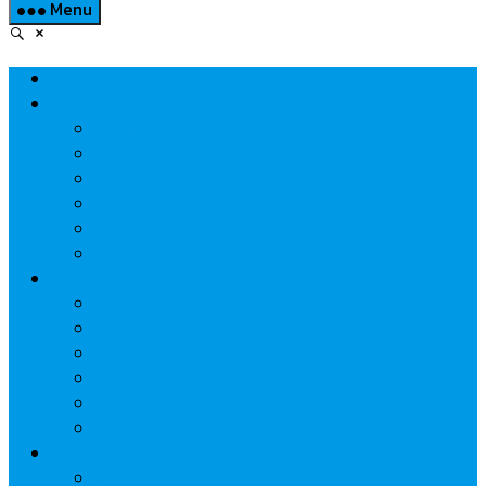
Menu
Home
Property
แวดวงอสังหาฯ
แนะนำโครงการ
สังคมธุรกิจ
ความรู้คู่บ้าน
นวัตกรรม
CSR
Marketing
วัสดุก่อสร้าง/ตกแต่ง
เครื่องใช้ไฟฟ้า
ค้าส่ง-ค้าปลีก
สุขภาพ/ความงาม
ไอที/เทคโนโลยี
รถยนต์
Economic
ธนาคาร