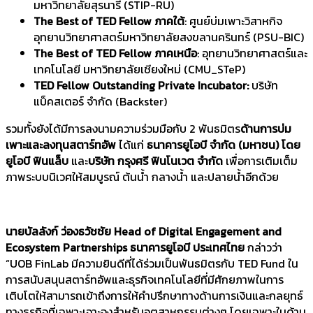
มหาวิทยาลัยสุรนารี (STIP-RU)
The Best of TED Fellow ภาคใต้
: ศูนย์บ่มเพาะวิสาหกิจ
อุทยานวิทยาศาสตร์มหาวิทยาลัยสงขลานครินทร์ (PSU-BIC)
The Best of TED Fellow ภาคเหนือ
: อุทยานวิทยาศาสตร์และ
เทคโนโลยี มหาวิทยาลัยเชียงใหม่ (CMU_STeP)
TED Fellow Outstanding Private Incubator:
บริษัท
แบ็คสเตอร์ จำกัด (Backster)
รวมทั้งยังได้มีการลงนามความร่วมมือกับ 2 พันธมิตร
ด้านการบ่ม
เพาะและลงทุนสตาร์ทอัพ
ได้แก่
ธนาคารยูโอบี จำกัด (มหาชน) โดย
ยูโอบี ฟินแล็บ
และ
บริษัท กรุงศรี ฟินโนเวต จำกัด
เพื่อการเติมเต็ม
ภาพระบบนิเวศให้สมบูรณ์ ต้นน้ำ กลางน้ำ และปลายน้ำอีกด้วย
นายบัลลังก์ ว่องธวัชชัย
Head of Digital Engagement and
Ecosystem Partnerships ธนาคารยูโอบี ประเทศไทย
กล่าวว่า
“UOB FinLab มีความยินดีที่ได้ร่วมเป็นพันธมิตรกับ TED Fund ใน
การสนับสนุนสตาร์ทอัพและธุรกิจเทคโนโลยีที่มีศักยภาพในการ
เติบโตให้สามารถเข้าถึงการให้คำปรึกษาทางด้านการเงินและกลยุทธ์
ทางธุรกิจที่เฉพาะเจาะจงสำหรับอุตสาหกรรมต่างๆ โดยเฉพาะในด้าน