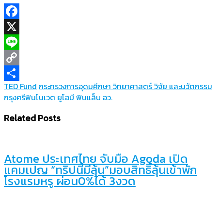
Facebook
X
Line
Copy
TED Fund
กระทรวงการอุดมศึกษา วิทยาศาสตร์ วิจัย และนวัตกรรม
Link
Share
กรุงศรีฟินโนเวต
ยูโอบี ฟินแล็บ
อว.
Related Posts
Atome ประเทศไทย จับมือ Agoda เปิด
แคมเปญ “ทริปนี้มีลุ้น”มอบสิทธิ์ลุ้นเข้าพัก
โรงแรมหรู ผ่อน0%ได้ 3งวด