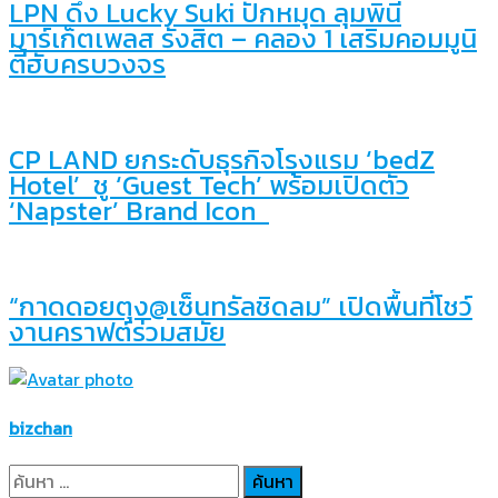
LPN ดึง Lucky Suki ปักหมุด ลุมพินี
มาร์เก็ตเพลส รังสิต – คลอง 1 เสริมคอมมูนิ
ตี้ฮับครบวงจร
CP LAND ยกระดับธุรกิจโรงแรม ‘bedZ
Hotel’ ชู ‘Guest Tech’ พร้อมเปิดตัว
‘Napster’ Brand Icon
“กาดดอยตุง@เซ็นทรัลชิดลม” เปิดพื้นที่โชว์
งานคราฟต์ร่วมสมัย
bizchan
ค้นหา