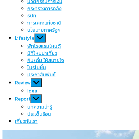
นวัตกรรมการเงิน
กระทรวงการคลัง
ธปท.
การเคหะแห่งชาติ
นโยบายภาครัฐฯ
Show
Lifestyle
sub
พักโรงแรมไหนดี
menu
มีที่ไหนน่าเที่ยว
กิน/ดื่ม ให้สบายใจ
โปรโมชั่น
ประชาสัมพันธ์
Show
Review
sub
Idea
menu
Show
Report
sub
บทความน่ารู้
menu
ประเด็นร้อน
เกี่ยวกับเรา