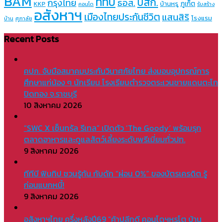
BAM
ทีทีบี
บสก.
กรุงไทย
ธอส.
ภูเก็ต
บ้านหรู
KKP
คอนโด
รับสร้าง
อสังหาฯ
เมืองไทยประกันชีวิต
แสนสิริ
โรงแรม
บ้าน
ศุภาลัย
Recent Posts
คปภ. จับมือสมาคมประกันวินาศภัยไทย ส่งมอบอุปกรณ์การ
ศึกษาแก่น้อง ๆ นักเรียน โรงเรียนตำรวจตระเวนชายแดนตะโก
ปิดทอง จ.ราชบุรี
10 สิงหาคม 2026
“SWC X เซ็นทรัล รีเทล” เปิดตัว ‘The Goody’ พร้อมรุก
ตลาดอาหารและดูแลสัตว์เลี้ยงระดับพรีเมี่ยมทั่วปท.
9 สิงหาคม 2026
ทีทีบี ฟินทิป ชวนรู้ทัน กับดัก “ผ่อน 0%” ของบัตรเครดิต รู้
ก่อนแบกหนี้!
9 สิงหาคม 2026
อสังหาฯไทย ครึ่งหลังปี69 “ค้าปลีกดี คอนโดฯหรูโต บ้าน