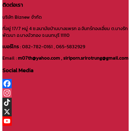
ติดต่อเรา
บริษัท Biznew จำกัด
ที่อยู่ 17/7 หมู่ 4 ซ.อนามัยบ้านบางแพรก อ.จันทร์ทองเอี่ยม ต.บางรัก
พัฒนา อ.บางบัวทอง จ.นนทบุรี 11110
เบอร์โทร
: 082-782-0161 , 065-5832929
Email :
m07th@yahoo.com , siriporn.srirotrung@gmail.com
Social Media
Facebook
Instagram
TikTok
X
YouTube