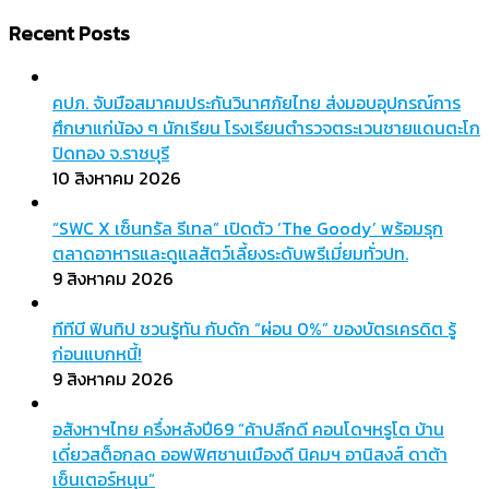
สำหรับ:
Recent Posts
คปภ. จับมือสมาคมประกันวินาศภัยไทย ส่งมอบอุปกรณ์การ
ศึกษาแก่น้อง ๆ นักเรียน โรงเรียนตำรวจตระเวนชายแดนตะโก
ปิดทอง จ.ราชบุรี
10 สิงหาคม 2026
“SWC X เซ็นทรัล รีเทล” เปิดตัว ‘The Goody’ พร้อมรุก
ตลาดอาหารและดูแลสัตว์เลี้ยงระดับพรีเมี่ยมทั่วปท.
9 สิงหาคม 2026
ทีทีบี ฟินทิป ชวนรู้ทัน กับดัก “ผ่อน 0%” ของบัตรเครดิต รู้
ก่อนแบกหนี้!
9 สิงหาคม 2026
อสังหาฯไทย ครึ่งหลังปี69 “ค้าปลีกดี คอนโดฯหรูโต บ้าน
เดี่ยวสต็อกลด ออฟฟิศชานเมืองดี นิคมฯ อานิสงส์ ดาต้า
เซ็นเตอร์หนุน”