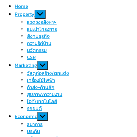
Home
Show
Property
sub
แวดวงอสังหาฯ
menu
แนะนำโครงการ
สังคมธุรกิจ
ความรู้คู่บ้าน
นวัตกรรม
CSR
Show
Marketing
sub
วัสดุก่อสร้าง/ตกแต่ง
menu
เครื่องใช้ไฟฟ้า
ค้าส่ง-ค้าปลีก
สุขภาพ/ความงาม
ไอที/เทคโนโลยี
รถยนต์
Show
Economic
sub
ธนาคาร
menu
ประกัน