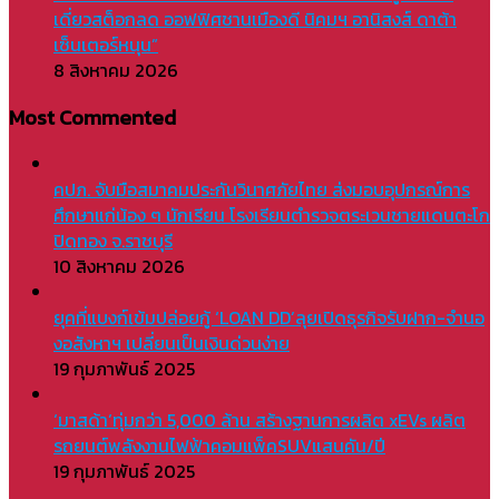
เดี่ยวสต็อกลด ออฟฟิศชานเมืองดี นิคมฯ อานิสงส์ ดาต้า
เซ็นเตอร์หนุน”
8 สิงหาคม 2026
Most Commented
คปภ. จับมือสมาคมประกันวินาศภัยไทย ส่งมอบอุปกรณ์การ
ศึกษาแก่น้อง ๆ นักเรียน โรงเรียนตำรวจตระเวนชายแดนตะโก
ปิดทอง จ.ราชบุรี
10 สิงหาคม 2026
ยุคที่แบงก์เข้มปล่อยกู้ ‘LOAN DD’ลุยเปิดธุรกิจรับฝาก-จำนอ
งอสังหาฯ เปลี่ยนเป็นเงินด่วนง่าย
19 กุมภาพันธ์ 2025
‘มาสด้า’ทุ่มกว่า 5,000 ล้าน สร้างฐานการผลิต xEVs ผลิต
รถยนต์พลังงานไฟฟ้าคอมแพ็คSUVแสนคัน/ปี
19 กุมภาพันธ์ 2025