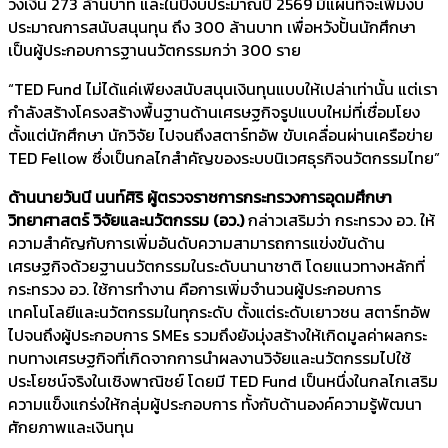
วงเงิน 273 ล้านบาท และในปีงบประมาณปี 2569 มีแผนที่จะเพิ่มงบ
ประมาณการสนับสนุนทุน ถึง 300 ล้านบาท เพื่อหวังปั้นนักศึกษา
เป็นผู้ประกอบการฐานนวัตกรรมกว่า 300 ราย
“TED Fund ไม่ได้แค่เพียงสนับสนุนเงินทุนแบบให้เปล่าเท่านั้น แต่เรา
กำลังสร้างโครงสร้างพื้นฐานด้านเศรษฐกิจรูปแบบใหม่ที่เชื่อมโยง
ตั้งแต่นักศึกษา นักวิจัย ไปจนถึงสตาร์ทอัพ ขับเคลื่อนผ่านเครือข่าย
TED Fellow ซึ่งเป็นกลไกสำคัญของระบบนิเวศธุรกิจนวัตกรรมไทย”
ด้านนายวันนี นนท์ศิริ ผู้ตรวจราชการกระทรวงการอุดมศึกษา
วิทยาศาสตร์ วิจัยและนวัตกรรม (อว.)
กล่าวเสริมว่า กระทรวง อว. ให้
ความสำคัญกับการเพิ่มอันดับความสามารถการแข่งขันด้าน
เศรษฐกิจด้วยฐานนวัตกรรมในระดับนานาชาติ โดยแนวทางหลักที่
กระทรวง อว. ใช้การทำงาน คือการเพิ่มจำนวนผู้ประกอบการ
เทคโนโลยีและนวัตกรรมในทุกระดับ ตั้งแต่ระดับเยาวชน สตาร์ทอัพ
ไปจนถึงผู้ประกอบการ SMEs รวมถึงยังมุ่งสร้างให้เกิดมูลค่าผลกระ
ทบทางเศรษฐกิจที่เกิดจากการนำผลงานวิจัยและนวัตกรรมไปใช้
ประโยชน์จริงในเชิงพาณิชย์ โดยมี TED Fund เป็นหนึ่งในกลไกเสริม
ความแข็งแกร่งให้กลุ่มผู้ประกอบการ ทั้งกับด้านองค์ความรู้พัฒนา
ศักยภาพและเงินทุน