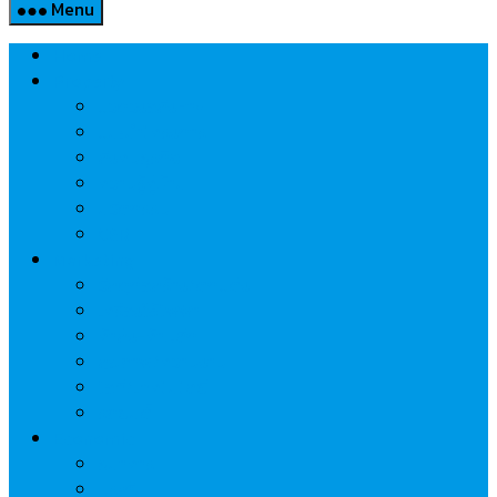
Menu
Home
Property
แวดวงอสังหาฯ
แนะนำโครงการ
สังคมธุรกิจ
ความรู้คู่บ้าน
นวัตกรรม
CSR
Marketing
วัสดุก่อสร้าง/ตกแต่ง
เครื่องใช้ไฟฟ้า
ค้าส่ง-ค้าปลีก
สุขภาพ/ความงาม
ไอที/เทคโนโลยี
รถยนต์
Economic
ธนาคาร
ประกัน