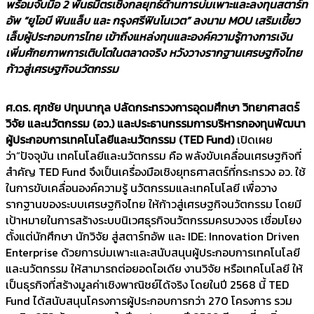
พร้อมจับมือ 2 พันธมิตรเชิงกลยุทธ์ด้านการบ่มเพาะและลงทุนสตาร์ท
อัพ “ยูโอบี ฟินแล็บ และ กรุงศรีฟินโนเวต” ลงนาม MOU เสริมเขี้ยว
เล็บผู้ประกอบการไทย เข้าถึงแหล่งทุนและองค์ความรู้ทางการเงิน
เพิ่มศักยภาพการเติบโตในตลาดจริง หวังวางรากฐานเศรษฐกิจไทย
ก้าวสู่เศรษฐกิจนวัตกรรม
ศ.ดร. ศุภชัย ปทุมนากุล ปลัดกระทรวงการอุดมศึกษา วิทยาศาสตร์
วิจัย และนวัตกรรม (อว.) และประธานกรรมการบริหารกองทุนพัฒนา
ผู้ประกอบการเทคโนโลยีและนวัตกรรม (
TED Fund)
เปิดเผย
ว่า“ปัจจุบัน เทคโนโลยีและนวัตกรรม คือ พลังขับเคลื่อนเศรษฐกิจที่
สำคัญ TED Fund จึงเป็นเครื่องมือเชิงยุทธศาสตร์ที่กระทรวง อว. ใช้
ในการขับเคลื่อนองค์ความรู้ นวัตกรรมและเทคโนโลยี เพื่อวาง
รากฐานของระบบเศรษฐกิจไทย ให้ก้าวสู่เศรษฐกิจนวัตกรรม โดยมี
เป้าหมายในการสร้างระบบนิเวศธุรกิจนวัตกรรมครบวงจร เชื่อมโยง
ตั้งแต่นักศึกษา นักวิจัย สู่สตาร์ทอัพ และ IDE: Innovation Driven
Enterprise ด้วยการบ่มเพาะและสนับสนุนผู้ประกอบการเทคโนโลยี
และนวัตกรรม ให้สามารถต่อยอดไอเดีย งานวิจัย หรือเทคโนโลยี ให้
เป็นธุรกิจที่สร้างมูลค่าเชิงพาณิชย์ได้จริง โดยในปี 2568 นี้ TED
Fund ได้สนับสนุนโครงการผู้ประกอบการกว่า 270 โครงการ รวม