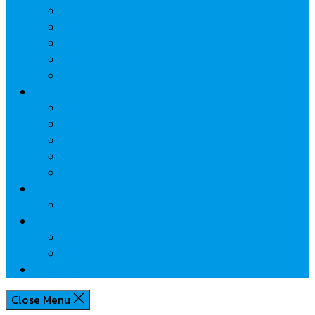
นวัตกรรมการเงิน
กระทรวงการคลัง
ธปท.
การเคหะแห่งชาติ
นโยบายภาครัฐฯ
Lifestyle
พักโรงแรมไหนดี
มีที่ไหนน่าเที่ยว
กิน/ดื่ม ให้สบายใจ
โปรโมชั่น
ประชาสัมพันธ์
Review
Idea
Report
บทความน่ารู้
ประเด็นร้อน
เกี่ยวกับเรา
Close Menu