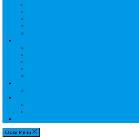
นวัตกรรมการเงิน
กระทรวงการคลัง
ธปท.
การเคหะแห่งชาติ
นโยบายภาครัฐฯ
Lifestyle
พักโรงแรมไหนดี
มีที่ไหนน่าเที่ยว
กิน/ดื่ม ให้สบายใจ
โปรโมชั่น
ประชาสัมพันธ์
Review
Idea
Report
บทความน่ารู้
ประเด็นร้อน
เกี่ยวกับเรา
Close Menu