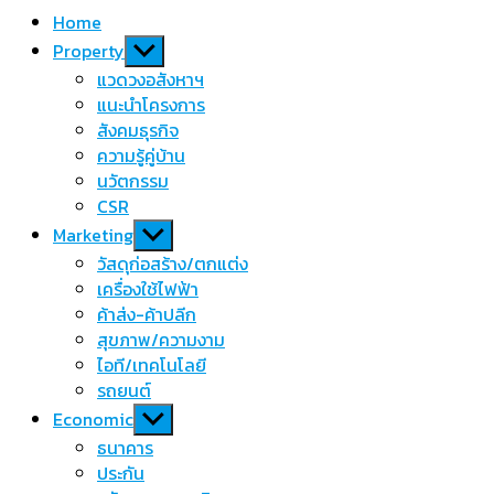
Home
Show
Property
sub
แวดวงอสังหาฯ
menu
แนะนำโครงการ
สังคมธุรกิจ
ความรู้คู่บ้าน
นวัตกรรม
CSR
Show
Marketing
sub
วัสดุก่อสร้าง/ตกแต่ง
menu
เครื่องใช้ไฟฟ้า
ค้าส่ง-ค้าปลีก
สุขภาพ/ความงาม
ไอที/เทคโนโลยี
รถยนต์
Show
Economic
sub
ธนาคาร
menu
ประกัน