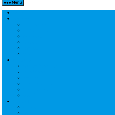
Menu
Home
Property
แวดวงอสังหาฯ
แนะนำโครงการ
สังคมธุรกิจ
ความรู้คู่บ้าน
นวัตกรรม
CSR
Marketing
วัสดุก่อสร้าง/ตกแต่ง
เครื่องใช้ไฟฟ้า
ค้าส่ง-ค้าปลีก
สุขภาพ/ความงาม
ไอที/เทคโนโลยี
รถยนต์
Economic
ธนาคาร
ประกัน