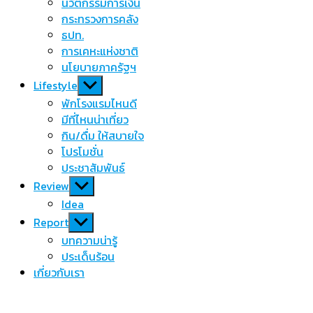
นวัตกรรมการเงิน
กระทรวงการคลัง
ธปท.
การเคหะแห่งชาติ
นโยบายภาครัฐฯ
Show
Lifestyle
sub
พักโรงแรมไหนดี
menu
มีที่ไหนน่าเที่ยว
กิน/ดื่ม ให้สบายใจ
โปรโมชั่น
ประชาสัมพันธ์
Show
Review
sub
Idea
menu
Show
Report
sub
บทความน่ารู้
menu
ประเด็นร้อน
เกี่ยวกับเรา