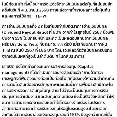
ในปีก่อนหน้า ทั้งนี้ ธนาคารจะแจ้งอัตราเงินปันผลต่อหุ้นที่แน่นอนอีก
ครั้งในวันที่ 4 เมษายน 2568 ภายหลังจากที่ทราบผลการซื้อหุ้นคืน
และผลการใช้สิทธิ TTB-W1
การจ่ายเงินปันผลทั้ง 2 ครั้งเทียบเท่ากับอัตราการจ่ายเงินปันผล
(Dividend Payout Ratio) ที่ 60% จากกำไรสุทธิในปี 2567 ซึ่งเพิ่ม
ขึ้นจาก 55% ในปีก่อนหน้า และคิดเป็นผลตอบแทนจากเงินปันผล
หรือ Dividend Yield ที่ประมาณ 7% ต่อปี เมื่อเทียบกับราคาหุ้น
TTB ณ สิ้นปี 2567 ที่ 1.86 บาท โดยรวมแล้วถือว่าเป็นผลตอบแทน
จากเงินปันผลที่สูงเป็นลำดับต้น ๆ ในกลุ่มธนาคาร
นายปิติ ยังได้กล่าวถึงแผนการบริหารส่วนทุน (Capital
management) ที่ได้ดำเนินการอย่างต่อเนื่องว่า “ภายใต้ภาวะ
เศรษฐกิจที่ฟื้นตัวอย่างค่อยเป็นค่อยไป ทีทีบียังคงให้ความสำคัญกับ
การเติบโตสินเชื่ออย่างมีคุณภาพและเน้นย้ำการเพิ่มประสิทธิภาพใน
การบริหารจัดการต้นทุนในทุกด้าน ไม่ว่าจะเป็นต้นทุนทางการเงิน
ต้นทุนการดำเนินงาน และต้นทุนความเสี่ยง ซึ่งเป็นปัจจัยหลักที่ทำให้
ธนาคารสามารถรักษาระดับผลกำไรได้อย่างต่อเนื่อง ในประการ
สำคัญคือสามารถดำรงเงินกองทุนให้อยู่ในระดับสูงมาโดยตลอด
สะท้อนได้จากอัตราส่วนเงินกองทุนรวมที่ 19.3% ซึ่งสูงกว่าเกณฑ์ขั้น