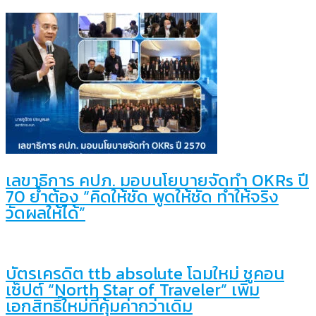
เลขาธิการ คปภ. มอบนโยบายจัดทำ OKRs ปี
70 ย้ำต้อง “คิดให้ชัด พูดให้ชัด ทำให้จริง
วัดผลให้ได้”
บัตรเครดิต ttb absolute โฉมใหม่ ชูคอน
เซ็ปต์ “North Star of Traveler” เพิ่ม
เอกสิทธิ์ใหม่ที่คุ้มค่ากว่าเดิม