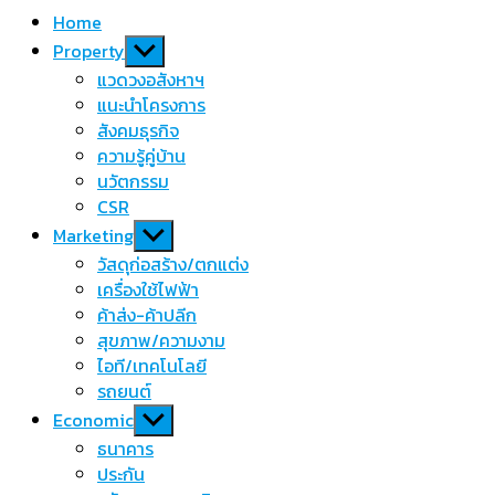
Home
Show
Property
sub
แวดวงอสังหาฯ
menu
แนะนำโครงการ
สังคมธุรกิจ
ความรู้คู่บ้าน
นวัตกรรม
CSR
Show
Marketing
sub
วัสดุก่อสร้าง/ตกแต่ง
menu
เครื่องใช้ไฟฟ้า
ค้าส่ง-ค้าปลีก
สุขภาพ/ความงาม
ไอที/เทคโนโลยี
รถยนต์
Show
Economic
sub
ธนาคาร
menu
ประกัน