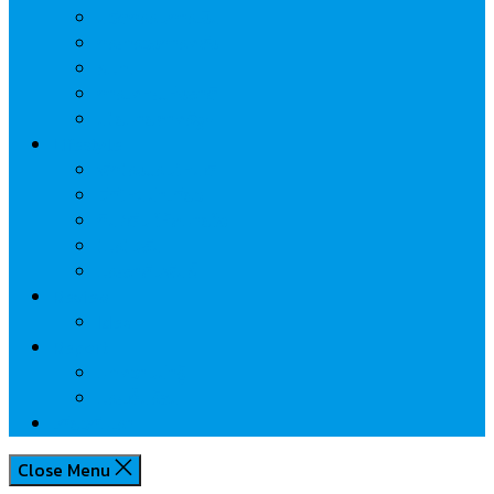
นวัตกรรมการเงิน
กระทรวงการคลัง
ธปท.
การเคหะแห่งชาติ
นโยบายภาครัฐฯ
Lifestyle
พักโรงแรมไหนดี
มีที่ไหนน่าเที่ยว
กิน/ดื่ม ให้สบายใจ
โปรโมชั่น
ประชาสัมพันธ์
Review
Idea
Report
บทความน่ารู้
ประเด็นร้อน
เกี่ยวกับเรา
Close Menu