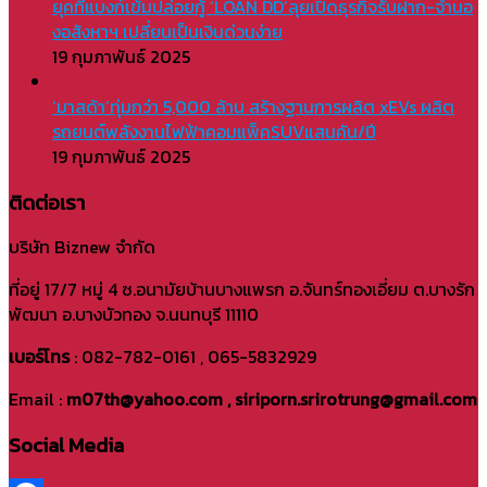
ยุคที่แบงก์เข้มปล่อยกู้ ‘LOAN DD’ลุยเปิดธุรกิจรับฝาก-จำนอ
งอสังหาฯ เปลี่ยนเป็นเงินด่วนง่าย
19 กุมภาพันธ์ 2025
‘มาสด้า’ทุ่มกว่า 5,000 ล้าน สร้างฐานการผลิต xEVs ผลิต
รถยนต์พลังงานไฟฟ้าคอมแพ็คSUVแสนคัน/ปี
19 กุมภาพันธ์ 2025
ติดต่อเรา
บริษัท Biznew จำกัด
ที่อยู่ 17/7 หมู่ 4 ซ.อนามัยบ้านบางแพรก อ.จันทร์ทองเอี่ยม ต.บางรัก
พัฒนา อ.บางบัวทอง จ.นนทบุรี 11110
เบอร์โทร
: 082-782-0161 , 065-5832929
Email :
m07th@yahoo.com , siriporn.srirotrung@gmail.com
Social Media