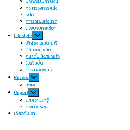
นวัตกรรมการเงิน
กระทรวงการคลัง
ธปท.
การเคหะแห่งชาติ
นโยบายภาครัฐฯ
Show
Lifestyle
sub
พักโรงแรมไหนดี
menu
มีที่ไหนน่าเที่ยว
กิน/ดื่ม ให้สบายใจ
โปรโมชั่น
ประชาสัมพันธ์
Show
Review
sub
Idea
menu
Show
Report
sub
บทความน่ารู้
menu
ประเด็นร้อน
เกี่ยวกับเรา