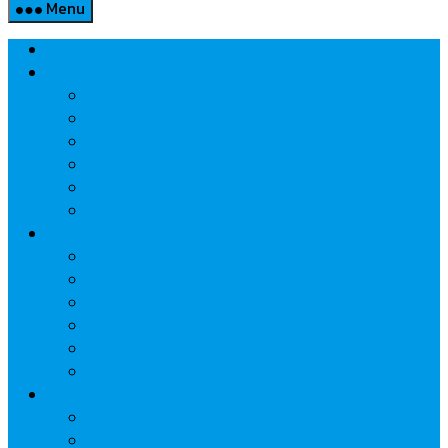
Menu
Home
Property
แวดวงอสังหาฯ
แนะนำโครงการ
สังคมธุรกิจ
ความรู้คู่บ้าน
นวัตกรรม
CSR
Marketing
วัสดุก่อสร้าง/ตกแต่ง
เครื่องใช้ไฟฟ้า
ค้าส่ง-ค้าปลีก
สุขภาพ/ความงาม
ไอที/เทคโนโลยี
รถยนต์
Economic
ธนาคาร
ประกัน