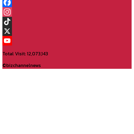
Facebook
Instagram
TikTok
X
YouTube
Total Visit: 12,073,143
Channel
©bizchannelnews