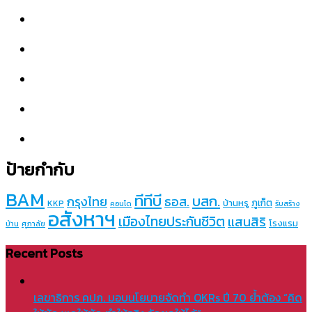
ป้ายกำกับ
BAM
ทีทีบี
บสก.
กรุงไทย
ธอส.
ภูเก็ต
บ้านหรู
KKP
คอนโด
รับสร้าง
อสังหาฯ
เมืองไทยประกันชีวิต
แสนสิริ
โรงแรม
บ้าน
ศุภาลัย
Recent Posts
เลขาธิการ คปภ. มอบนโยบายจัดทำ OKRs ปี 70 ย้ำต้อง “คิด