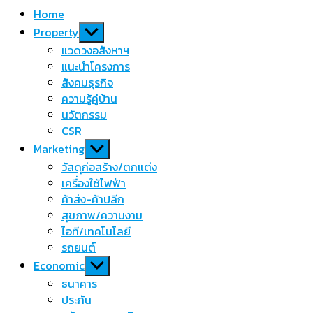
Home
Show
Property
sub
แวดวงอสังหาฯ
menu
แนะนำโครงการ
สังคมธุรกิจ
ความรู้คู่บ้าน
นวัตกรรม
CSR
Show
Marketing
sub
วัสดุก่อสร้าง/ตกแต่ง
menu
เครื่องใช้ไฟฟ้า
ค้าส่ง-ค้าปลีก
สุขภาพ/ความงาม
ไอที/เทคโนโลยี
รถยนต์
Show
Economic
sub
ธนาคาร
menu
ประกัน