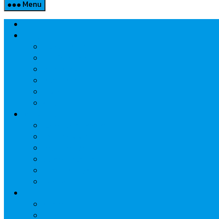
Menu
Home
Property
แวดวงอสังหาฯ
แนะนำโครงการ
สังคมธุรกิจ
ความรู้คู่บ้าน
นวัตกรรม
CSR
Marketing
วัสดุก่อสร้าง/ตกแต่ง
เครื่องใช้ไฟฟ้า
ค้าส่ง-ค้าปลีก
สุขภาพ/ความงาม
ไอที/เทคโนโลยี
รถยนต์
Economic
ธนาคาร
ประกัน