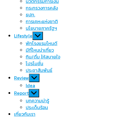
นวัตกรรมการเงิน
กระทรวงการคลัง
ธปท.
การเคหะแห่งชาติ
นโยบายภาครัฐฯ
Show
Lifestyle
sub
พักโรงแรมไหนดี
menu
มีที่ไหนน่าเที่ยว
กิน/ดื่ม ให้สบายใจ
โปรโมชั่น
ประชาสัมพันธ์
Show
Review
sub
Idea
menu
Show
Report
sub
บทความน่ารู้
menu
ประเด็นร้อน
เกี่ยวกับเรา