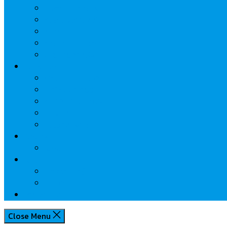
นวัตกรรมการเงิน
กระทรวงการคลัง
ธปท.
การเคหะแห่งชาติ
นโยบายภาครัฐฯ
Lifestyle
พักโรงแรมไหนดี
มีที่ไหนน่าเที่ยว
กิน/ดื่ม ให้สบายใจ
โปรโมชั่น
ประชาสัมพันธ์
Review
Idea
Report
บทความน่ารู้
ประเด็นร้อน
เกี่ยวกับเรา
Close Menu