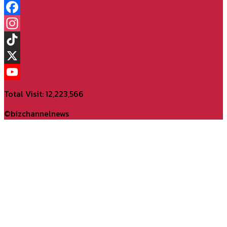
Facebook
Instagram
TikTok
X
YouTube
Total Visit: 12,223,566
Channel
©bizchannelnews