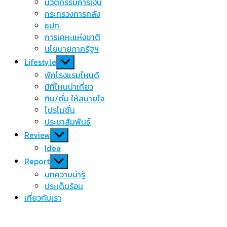
นวัตกรรมการเงิน
กระทรวงการคลัง
ธปท.
การเคหะแห่งชาติ
นโยบายภาครัฐฯ
Show
Lifestyle
sub
พักโรงแรมไหนดี
menu
มีที่ไหนน่าเที่ยว
กิน/ดื่ม ให้สบายใจ
โปรโมชั่น
ประชาสัมพันธ์
Show
Review
sub
Idea
menu
Show
Report
sub
บทความน่ารู้
menu
ประเด็นร้อน
เกี่ยวกับเรา