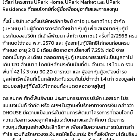
ได้แก่ โครงการ UPark Home, UPark Market และ UPark
Residence ที่ตอบโจทย์ทั้งผู้ซื้อเพื่ออยู่อาศัยและการลงทุน
ทั้งนี้ บริษัทแต่งตั้งบริษัทหลักทรัพย์ ดาโอ (ประเทศไทย) จำกัด
(มหาชน) เป็นผู้จัดการการจัดจำหน่ายหุ้นกู้ เพื่อเสนอขายหุ้นกู้มี
ประกันของบริษัท ดีเฮ้าส์พัฒนา จำกัด (มหาชน) ครั้งที่ 2/2568 ครบ
กำหนดไถ่ถอน พ.ศ. 2570 และ ผู้ออกหุ้นกู้มีสิทธิไถ่ถอนก่อนครบ
กำหนด อายุ 2 ปี 6 เดือน อัตราดอกเบี้ยคงที่ 7.25% ต่อปี จ่าย
ดอกเบี้ยทุก 3 เดือน ตลอดอายุหุ้นกู้ เสนอขายรวมกันเป็นมูลค่าไม่
เกิน 120 ล้านบาท โดยมีหลักประกันเป็นที่ดิน จำนวน 13 โฉนด รวม
พื้นที่ 42 ไร่ 3 งาน 90.20 ตารางวา และ ผู้ออกหุ้นกู้จะต้องดำรง
มูลค่าทรัพย์สินที่เป็นหลักประกันรวมกันไม่ต่ำกว่า 1.4 เท่า ของมูลค่า
รวมของหุ้นกู้ที่ยังมิได้ไถ่ถอนทั้งหมดตลอดอายุหุ้นกู้
ดร.สมภพ ศักดิ์พันธ์พนม ประธานกรรมการ บริษัท แอสเซท โปร
แมเนจเม้นท์ จำกัด หรือ APM ในฐานะที่ปรึกษาทางการเงิน กล่าวว่า
DHOUSE มีความแข็งแกร่งในด้านการพัฒนาโครงการที่ตอบโจทย์
ความต้องการของลูกค้ากลุ่มระดับกลางและนักศึกษา ด้วยการ
ควบคุมต้นทุนอย่างมีประสิทธิภาพ เพื่อเสริมความสามารถในการทำ
กำไร รวมถึงรักษาวงจรเงินสดให้แข็งแกร่ง อีกทั้งยังมีความได้เปรียบ