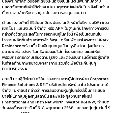
ของพื้นที่ภาคตะวันออกเฉียงเหนือ ซึ่งเป็นหนึ่งในพื้นที่ที่มีความ
ปลอดภัยจากภัยพิบัติต่างๆ และ เหตุการณ์แผ่นดินไหว จึงเป็นทำเล
ที่เหมาะสมสำหรับการอยู่อาศัยและการลงทุนระยะยาว
ด้านนายสมศักดิ์ ศิริชัยนฤมิตร ประธานเจ้าหน้าที่บริหาร บริษัท แอส
เซท โปร แมเนจเม้นท์ จำกัด หรือ APM ในฐานะที่ปรึกษาทางการเงิน
กล่าวถึงวัตถุประสงค์ในการออกหุ้นกู้ในครั้งนี้ เพื่อเป็นเงินทุนใน
โรงงานผลิตชิ้นส่วนอาคารสำเร็จรูป เตรียมพัฒนาโครงการ UPark
Residence พร้อมทั้งเป็นเงินทุนหมุนเวียนธุรกิจ โดยมุ่งเน้นการ
ขยายพอร์ตอสังหาริมทรัพย์ของบริษัททั้งประเภทขายและให้เช่า
พร้อมกระจายความเสี่ยงด้านธุรกิจ และ ตอบรับเทรนด์การอยู่อาศัย
ในทำเลศักยภาพอย่างมหาสารคาม รวมถึงเพื่อชำระคืนหุ้นกู้
DHOUSE25NA
ขณะที่ นายฐิติพัฒน์ ทวีสิน รองกรรมการผู้จัดการฝ่าย Corporate
Finance Solutions & REIT บริษัทหลักทรัพย์ ดาโอ (ประเทศไทย)
จำกัด (มหาชน) กล่าวว่า การเสนอขายหุ้นกู้ในครั้งนี้เป็นการเสนอ
ขายให้แก่กลุ่มผู้ลงทุนสถาบัน และ/หรือ ผู้ลงทุนรายใหญ่
(Institutional and High Net Worth Investor: II&HNW) กำหนด
วันจองซื้อระหว่างวันที่ 6-8 พฤษภาคม 2568 และ ออกหุ้นกู้ในวันที่ 9