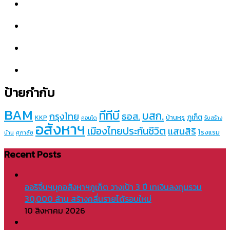
ป้ายกำกับ
BAM
ทีทีบี
บสก.
กรุงไทย
ธอส.
ภูเก็ต
บ้านหรู
KKP
คอนโด
รับสร้าง
อสังหาฯ
เมืองไทยประกันชีวิต
แสนสิริ
โรงแรม
บ้าน
ศุภาลัย
Recent Posts
ออริจิ้นฯบุกอสังหาฯภูเก็ต วางเป้า 3 ปี เทเงินลงทุนรวม
30,000 ล้าน สร้างคลื่นรายได้รอบใหม่
10 สิงหาคม 2026