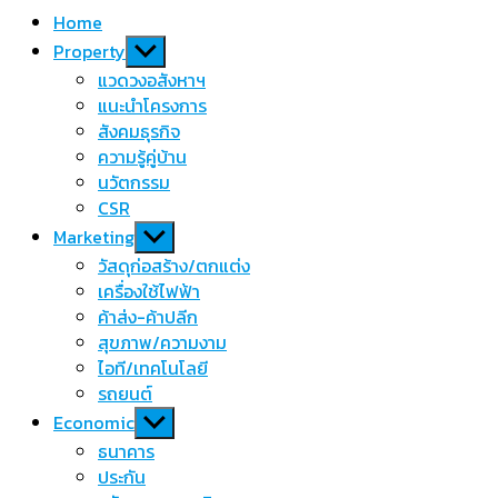
Home
Show
Property
sub
แวดวงอสังหาฯ
menu
แนะนำโครงการ
สังคมธุรกิจ
ความรู้คู่บ้าน
นวัตกรรม
CSR
Show
Marketing
sub
วัสดุก่อสร้าง/ตกแต่ง
menu
เครื่องใช้ไฟฟ้า
ค้าส่ง-ค้าปลีก
สุขภาพ/ความงาม
ไอที/เทคโนโลยี
รถยนต์
Show
Economic
sub
ธนาคาร
menu
ประกัน