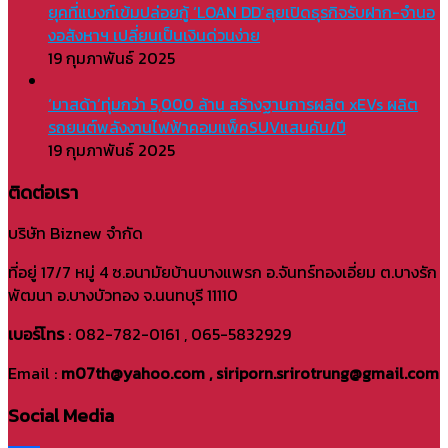
ยุคที่แบงก์เข้มปล่อยกู้ ‘LOAN DD’ลุยเปิดธุรกิจรับฝาก-จำนอ
งอสังหาฯ เปลี่ยนเป็นเงินด่วนง่าย
19 กุมภาพันธ์ 2025
‘มาสด้า’ทุ่มกว่า 5,000 ล้าน สร้างฐานการผลิต xEVs ผลิต
รถยนต์พลังงานไฟฟ้าคอมแพ็คSUVแสนคัน/ปี
19 กุมภาพันธ์ 2025
ติดต่อเรา
บริษัท Biznew จำกัด
ที่อยู่ 17/7 หมู่ 4 ซ.อนามัยบ้านบางแพรก อ.จันทร์ทองเอี่ยม ต.บางรัก
พัฒนา อ.บางบัวทอง จ.นนทบุรี 11110
เบอร์โทร
: 082-782-0161 , 065-5832929
Email :
m07th@yahoo.com , siriporn.srirotrung@gmail.com
Social Media