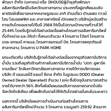
พัฒนา จำกัด (มหาชน) หรือ DHOUSEผู้นำธุรกิจพัฒนา
อสังหาริมทรัพย์ในจังหวัดมหาสารคาม ประเภทที่อยู่อาศัยและเชิง
พาณิชย์เพื่อขายหลากหลายรูปแบบ อาทิ บ้านเดี่ยว บ้านแฝด ทาวน์
โฮม โฮมออฟฟิศ และ อาคารพาณิชย์ เปิดเผยว่า บริษัทมุ่งเน้นสร้าง
การเติบโตของรายได้ในปี 2568 ให้เป็นไปตามเป้าหมายที่วางไว้ที่
25.44% โดยรับรู้รายได้อย่างต่อเนื่องผ่านโครงการอสังหาริมทรัพย์
ทั้งจำหน่าย และ ให้เช่า ทั้งหมดจำนวน 4 โครงการ ได้แก่ โครงการ
เดอะ แกรนด์ คาแนล, โครงการแกรนด์ บิซ, โครงการพฤกภิรมย์
ศาลากลาง, โครงการ U PARK HOME
ขณะเดียวกัน บริษัทรับรู้รายได้อย่างต่อเนื่องจากธุรกิจสถานีบริการ
น้ำมัน รวมถึงธุรกิจร้านค้าภายในสถานีบริการน้ำมัน “ปตท. ยูพาร์ค
ขามเรียง” ใกล้มหาวิทยาลัยมหาสารคาม ภายใต้การบริหารของ
บริษัท ดี เอนเนอร์จี แอนด์ รีเทล จำกัด ในรูปแบบ DODO (Dealer
Owned Dealer Operated) จำนวน 1 แห่ง ซึ่งปัจจุบันสามารถสร้าง
รายได้มากกว่า 56% อีกทั้งยังมีแผนรองรับการขยายตลาดไปยัง
จังหวัดใกล้เคียง เพื่อผลักดันรายได้ให้เติบโตอย่างมั่นคงในระยะยาว
นอกจากนี้ บริษัทมีแผนการดำเนินงานก่อสร้างโครงการ
อสังหาริมทรัพย์ใหม่จำนวน 3 โครงการ รวมมูลค่า 259.92 ล้านบาท