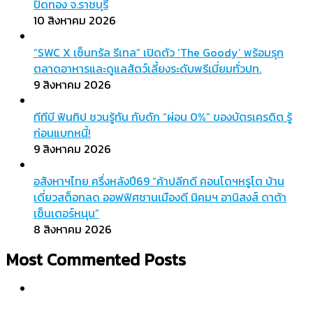
ปิดทอง จ.ราชบุรี
10 สิงหาคม 2026
“SWC X เซ็นทรัล รีเทล” เปิดตัว ‘The Goody’ พร้อมรุก
ตลาดอาหารและดูแลสัตว์เลี้ยงระดับพรีเมี่ยมทั่วปท.
9 สิงหาคม 2026
ทีทีบี ฟินทิป ชวนรู้ทัน กับดัก “ผ่อน 0%” ของบัตรเครดิต รู้
ก่อนแบกหนี้!
9 สิงหาคม 2026
อสังหาฯไทย ครึ่งหลังปี69 “ค้าปลีกดี คอนโดฯหรูโต บ้าน
เดี่ยวสต็อกลด ออฟฟิศชานเมืองดี นิคมฯ อานิสงส์ ดาต้า
เซ็นเตอร์หนุน”
8 สิงหาคม 2026
Most Commented Posts