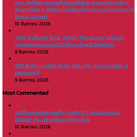
คปภ. จับมือสมาคมประกันวินาศภัยไทย ส่งมอบอุปกรณ์การ
ศึกษาแก่น้อง ๆ นักเรียน โรงเรียนตำรวจตระเวนชายแดนตะโก
ปิดทอง จ.ราชบุรี
10 สิงหาคม 2026
“SWC X เซ็นทรัล รีเทล” เปิดตัว ‘The Goody’ พร้อมรุก
ตลาดอาหารและดูแลสัตว์เลี้ยงระดับพรีเมี่ยมทั่วปท.
9 สิงหาคม 2026
ทีทีบี ฟินทิป ชวนรู้ทัน กับดัก “ผ่อน 0%” ของบัตรเครดิต รู้
ก่อนแบกหนี้!
9 สิงหาคม 2026
Most Commented
ออริจิ้นฯบุกอสังหาฯภูเก็ต วางเป้า 3 ปี เทเงินลงทุนรวม
30,000 ล้าน สร้างคลื่นรายได้รอบใหม่
10 สิงหาคม 2026