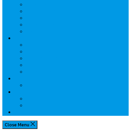
นวัตกรรมการเงิน
กระทรวงการคลัง
ธปท.
การเคหะแห่งชาติ
นโยบายภาครัฐฯ
Lifestyle
พักโรงแรมไหนดี
มีที่ไหนน่าเที่ยว
กิน/ดื่ม ให้สบายใจ
โปรโมชั่น
ประชาสัมพันธ์
Review
Idea
Report
บทความน่ารู้
ประเด็นร้อน
เกี่ยวกับเรา
Close Menu