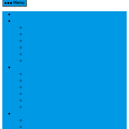
Menu
Home
Property
แวดวงอสังหาฯ
แนะนำโครงการ
สังคมธุรกิจ
ความรู้คู่บ้าน
นวัตกรรม
CSR
Marketing
วัสดุก่อสร้าง/ตกแต่ง
เครื่องใช้ไฟฟ้า
ค้าส่ง-ค้าปลีก
สุขภาพ/ความงาม
ไอที/เทคโนโลยี
รถยนต์
Economic
ธนาคาร
ประกัน