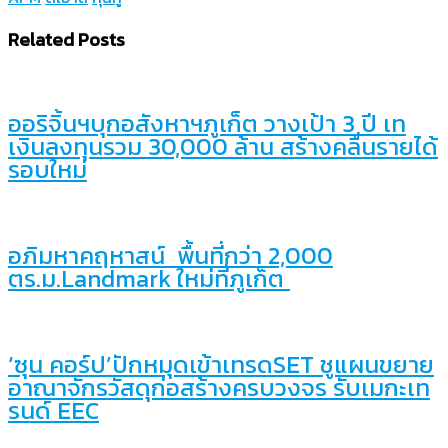
Link
Share
Related Posts
ออริจิ้นฯบุกอสังหาฯภูเก็ต วางเป้า 3 ปี เท
เงินลงทุนรวม 30,000 ล้าน สร้างคลื่นรายได้
รอบใหม่
อภิมหาคฤหาสน์ พื้นที่กว่า 2,000
ตร.ม.Landmark ใหม่ที่ภูเก็ต
‘ซุน คอร์ป’ปักหมุดเข้าเทรดSET ชูแผนขยาย
อาณาจักรวัสดุก่อสร้างครบวงจร รับเมกะเท
รนด์ EEC