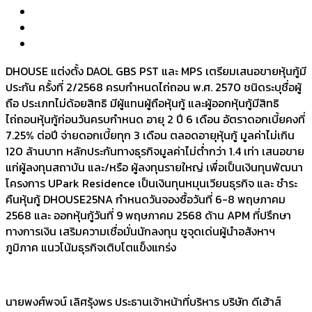
DHOUSE แต่งตั้ง DAOL GBS PST และ MPS เตรียมเสนอขายหุ้นกู้มี
ประกัน ครั้งที่ 2/2568 ครบกำหนดไถ่ถอน พ.ศ. 2570 ชนิดระบุชื่อผู้
ถือ ประเภทไม่ด้อยสิทธิ มีผู้แทนผู้ถือหุ้นกู้ และผู้ออกหุ้นกู้มีสิทธิ
ไถ่ถอนหุ้นกู้ก่อนวันครบกำหนด อายุ 2 ปี 6 เดือน อัตราดอกเบี้ยคงที่
7.25% ต่อปี จ่ายดอกเบี้ยทุก 3 เดือน ตลอดอายุหุ้นกู้ มูลค่าไม่เกิน
120 ล้านบาท หลักประกันทางธุรกิจมูลค่าไม่ต่ำกว่า 1.4 เท่า เสนอขาย
แก่ผู้ลงทุนสถาบัน และ/หรือ ผู้ลงทุนรายใหญ่ เพื่อเป็นเงินทุนพัฒนา
โครงการ UPark Residence เป็นเงินทุนหมุนเวียนธุรกิจ และ ชำระ
คืนหุ้นกู้ DHOUSE25NA กำหนดวันจองซื้อวันที่ 6-8 พฤษภาคม
2568 และ ออกหุ้นกู้วันที่ 9 พฤษภาคม 2568 ด้าน APM ที่ปรึกษา
ทางการเงิน เสริมความเชื่อมั่นนักลงทุน ชูจุดเด่นผู้นำอสังหาฯ
ภูมิภาค แนวโน้มธุรกิจเติบโตแข็งแกร่ง
นายพงศ์พจน์ เลิศรุ้งพร ประธานเจ้าหน้าที่บริหาร บริษัท ดีเฮ้าส์