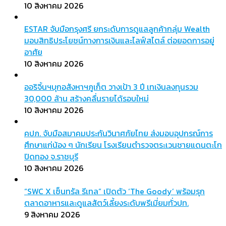
10 สิงหาคม 2026
ESTAR จับมือกรุงศรี ยกระดับการดูแลลูกค้ากลุ่ม Wealth
มอบสิทธิประโยชน์ทางการเงินและไลฟ์สไตล์ ต่อยอดการอยู่
อาศัย
10 สิงหาคม 2026
ออริจิ้นฯบุกอสังหาฯภูเก็ต วางเป้า 3 ปี เทเงินลงทุนรวม
30,000 ล้าน สร้างคลื่นรายได้รอบใหม่
10 สิงหาคม 2026
คปภ. จับมือสมาคมประกันวินาศภัยไทย ส่งมอบอุปกรณ์การ
ศึกษาแก่น้อง ๆ นักเรียน โรงเรียนตำรวจตระเวนชายแดนตะโก
ปิดทอง จ.ราชบุรี
10 สิงหาคม 2026
“SWC X เซ็นทรัล รีเทล” เปิดตัว ‘The Goody’ พร้อมรุก
ตลาดอาหารและดูแลสัตว์เลี้ยงระดับพรีเมี่ยมทั่วปท.
9 สิงหาคม 2026