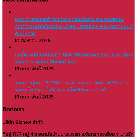
BAM จัดพิธีน้อมรำลึกเนื่อง ในวันคล้ายวันพระราชสมภพ
สมเด็จพระนางเจ้าสิริกิติ์ พระบรมราชินีนาถ พระบรมราชชนนี
พันปีหลวง
10 สิงหาคม 2026
ยุคที่แบงก์เข้มปล่อยกู้ ‘LOAN DD’ลุยเปิดธุรกิจรับฝาก-จำนอ
งอสังหาฯ เปลี่ยนเป็นเงินด่วนง่าย
19 กุมภาพันธ์ 2025
‘มาสด้า’ทุ่มกว่า 5,000 ล้าน สร้างฐานการผลิต xEVs ผลิต
รถยนต์พลังงานไฟฟ้าคอมแพ็คSUVแสนคัน/ปี
19 กุมภาพันธ์ 2025
ติดต่อเรา
บริษัท Biznew จำกัด
ที่อยู่ 17/7 หมู่ 4 ซ.อนามัยบ้านบางแพรก อ.จันทร์ทองเอี่ยม ต.บางรัก