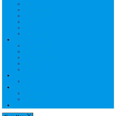
ประกัน
นวัตกรรมการเงิน
กระทรวงการคลัง
ธปท.
การเคหะแห่งชาติ
นโยบายภาครัฐฯ
Lifestyle
พักโรงแรมไหนดี
มีที่ไหนน่าเที่ยว
กิน/ดื่ม ให้สบายใจ
โปรโมชั่น
ประชาสัมพันธ์
Review
Idea
Report
บทความน่ารู้
ประเด็นร้อน
เกี่ยวกับเรา