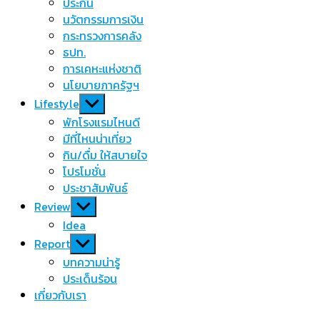
menu
ประกัน
นวัตกรรมการเงิน
กระทรวงการคลัง
ธปท.
การเคหะแห่งชาติ
นโยบายภาครัฐฯ
Show
Lifestyle
sub
พักโรงแรมไหนดี
menu
มีที่ไหนน่าเที่ยว
กิน/ดื่ม ให้สบายใจ
โปรโมชั่น
ประชาสัมพันธ์
Show
Review
sub
Idea
menu
Show
Report
sub
บทความน่ารู้
menu
ประเด็นร้อน
เกี่ยวกับเรา