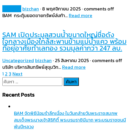
Property
bizchan
·
8 พฤศจิกายน 2025
·
comments off
BAM กระตุ้นยอดขายทรัพย์ส่งท้า…
Read more
SAM เปิดประมูลสวนน้ำขนาดใหญ่ชื่อดัง
ใจกลางเมืองใกล้สะพานข้ามแม่น้ำแคว พร้อม
ที่อยู่อาศัยทำเลทอง รวมมูลค่ากว่า 247 ลบ.
Uncategorized
bizchan
·
25 สิงหาคม 2025
·
comments off
บริษัท บริหารสินทรัพย์สุขุมวิท…
Read more
Posts
1
2
3
Next
pagination
ค้นหา
สำหรับ:
Recent Posts
BAM จัดพิธีน้อมรำลึกเนื่อง ในวันคล้ายวันพระราชสมภพ
สมเด็จพระนางเจ้าสิริกิติ์ พระบรมราชินีนาถ พระบรมราชชนนี
พันปีหลวง