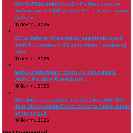
BAM จัดพิธีน้อมรำลึกเนื่อง ในวันคล้ายวันพระราชสมภพ
สมเด็จพระนางเจ้าสิริกิติ์ พระบรมราชินีนาถ พระบรมราชชนนี
พันปีหลวง
10 สิงหาคม 2026
ESTAR จับมือกรุงศรี ยกระดับการดูแลลูกค้ากลุ่ม Wealth
มอบสิทธิประโยชน์ทางการเงินและไลฟ์สไตล์ ต่อยอดการอยู่
อาศัย
10 สิงหาคม 2026
ออริจิ้นฯบุกอสังหาฯภูเก็ต วางเป้า 3 ปี เทเงินลงทุนรวม
30,000 ล้าน สร้างคลื่นรายได้รอบใหม่
10 สิงหาคม 2026
คปภ. จับมือสมาคมประกันวินาศภัยไทย ส่งมอบอุปกรณ์การ
ศึกษาแก่น้อง ๆ นักเรียน โรงเรียนตำรวจตระเวนชายแดนตะโก
ปิดทอง จ.ราชบุรี
10 สิงหาคม 2026
Most Commented