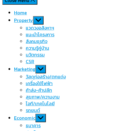
Close Menu
Home
Show
Property
sub
แวดวงอสังหาฯ
menu
แนะนำโครงการ
สังคมธุรกิจ
ความรู้คู่บ้าน
นวัตกรรม
CSR
Show
Marketing
sub
วัสดุก่อสร้าง/ตกแต่ง
menu
เครื่องใช้ไฟฟ้า
ค้าส่ง-ค้าปลีก
สุขภาพ/ความงาม
ไอที/เทคโนโลยี
รถยนต์
Show
Economic
sub
ธนาคาร